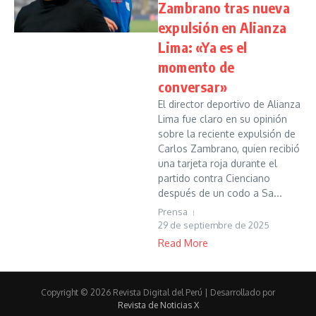
Zambrano tras nueva
expulsión en Alianza
Lima: «Ya es el
momento de
conversar»
El director deportivo de Alianza
Lima fue claro en su opinión
sobre la reciente expulsión de
Carlos Zambrano, quien recibió
una tarjeta roja durante el
partido contra Cienciano
después de un codo a Sa...
Prensa
29 de septiembre de 2025
Read More
Copyright © 2026 Revista Digital del Perú | Desarrollado por
Revista de Noticias X