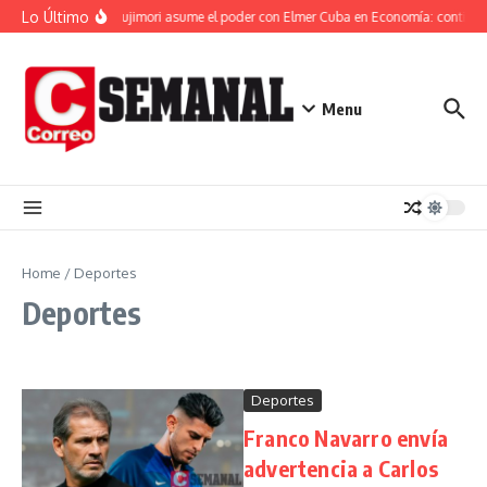
Saltar al contenido
Lo Último
Keiko Fujimori asume el poder con Elmer Cuba en Economía: continuid
Menu
Home
/
Deportes
Deportes
Deportes
Franco Navarro envía
advertencia a Carlos